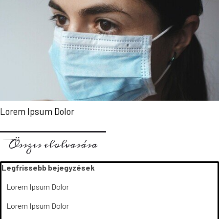
Lorem Ipsum Dolor
Összes elolvasása
Kihagy blokk Legfrissebb bejegyzések
Legfrissebb bejegyzések
Lorem Ipsum Dolor
Lorem Ipsum Dolor