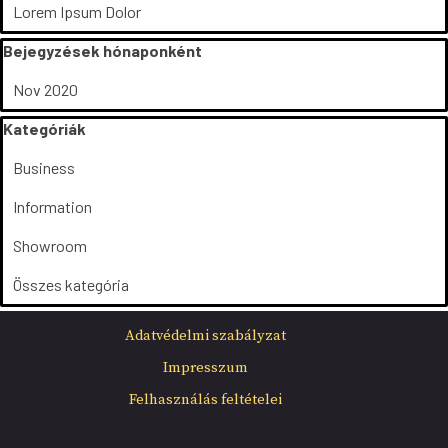
Lorem Ipsum Dolor
Kihagy blokk Bejegyzések hónaponként
Bejegyzések hónaponként
Nov 2020
Kihagy blokk Kategóriák
Kategóriák
Business
Information
Showroom
Összes kategória
Ugrás a menüre
Adatvédelmi szabályzat
Impresszum
Felhasználás feltételei