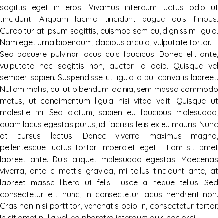
sagittis eget in eros. Vivamus interdum luctus odio ut
tincidunt. Aliquam lacinia tincidunt augue quis finibus.
Curabitur at ipsum sagittis, euismod sem eu, dignissim ligula.
Nam eget urna bibendum, dapibus arcu a, vulputate tortor.
Sed posuere pulvinar lacus quis faucibus. Donec elit ante,
vulputate nec sagittis non, auctor id odio. Quisque vel
semper sapien. Suspendisse ut ligula a dui convallis laoreet.
Nullam mollis, dui ut bibendum lacinia, sem massa commodo
metus, ut condimentum ligula nisi vitae velit. Quisque ut
molestie mi. Sed dictum, sapien eu faucibus malesuada,
quam lacus egestas purus, id facilisis felis ex eu mauris. Nunc
at cursus lectus. Donec viverra maximus magna,
pellentesque luctus tortor imperdiet eget. Etiam sit amet
laoreet ante. Duis aliquet malesuada egestas. Maecenas
viverra, ante a mattis gravida, mi tellus tincidunt ante, at
laoreet massa libero ut felis. Fusce a neque tellus. Sed
consectetur elit nunc, in consectetur lacus hendrerit non.
Cras non nisi porttitor, venenatis odio in, consectetur tortor.
In sit amet nulla vel leo pharetra interdum quis nec orci.