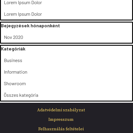
Lorem Ipsum Dolor
Lorem Ipsum Dolor
Kihagy blokk Bejegyzések hónaponként
Bejegyzések hónaponként
Nov 2020
Kihagy blokk Kategóriák
Kategóriák
Business
Information
Showroom
Összes kategória
Ugrás a menüre
Adatvédelmi szabályzat
Impresszum
Felhasználás feltételei