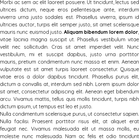
Morbi ac sem ac elit laoreet posuere. Ut tincidunt, lectus sed
ultrices dictum, neque eros pellentesque ante, interdum
viverra urna justo sodales est. Phasellus viverra, ipsum id
ultricies auctor, turpis elit semper justo, sit amet scelerisque
mauris nunc euismod justo.
Aliquam bibendum lorem dolor
vitae lacinia magna suscipit ut. Phasellus vestibulum vitae
velit nec sollicitudin. Cras sit amet imperdiet velit. Nunc
vestibulum, mi et suscipit dapibus, justo urna porttitor
mauris, pretium condimentum nunc massa et enim. Aenean
vulputate est sit amet turpis laoreet consectetur. Quisque
vitae eros a dolor dapibus tincidunt. Phasellus purus elit,
dictum a convallis at, interdum sed nibh. Lorem ipsum dolor
sit amet, consectetur adipiscing elit. Aenean eget bibendum
arcu. Vivamus mattis, tellus quis mollis tincidunt, turpis nibh
dictum ipsum, ut tempus est leo et justo.
Nulla condimentum scelerisque purus, ut consectetur sapien.
Nulla facilisi. Praesent porttitor risus elit, at aliquet erat
feugiat nec. Vivamus malesuada elit ut massa mollis, eu
molestie nunc malesuada. Nam ac felis et odio tincidunt