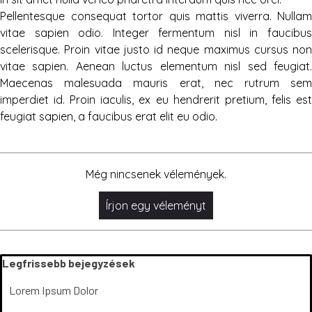
Pellentesque consequat tortor quis mattis viverra. Nullam
vitae sapien odio. Integer fermentum nisl in faucibus
scelerisque. Proin vitae justo id neque maximus cursus non
vitae sapien. Aenean luctus elementum nisl sed feugiat.
Maecenas malesuada mauris erat, nec rutrum sem
imperdiet id. Proin iaculis, ex eu hendrerit pretium, felis est
feugiat sapien, a faucibus erat elit eu odio.
Még nincsenek vélemények.
Kihagy blokk Legfrissebb bejegyzések
Legfrissebb bejegyzések
Lorem Ipsum Dolor